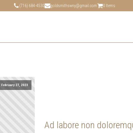
(716) 684-4530
goldsmithswny@gmail.com
0 Items
February 27, 2023
Ad labore non doloremq