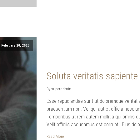
February 20, 2023
Soluta veritatis sapient
By superadmin
Esse repudiandae sunt ut doloremque veritatis
praesentium non. Vel qui aut et officia nesci
Temporibus ut rem autem mollitia qui omnis quo
Velit officiis accusamus est corrupti. Eius dol
Read More