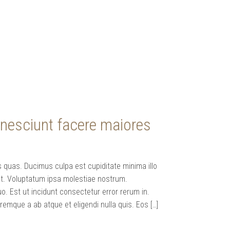
e nesciunt facere maiores
 quas. Ducimus culpa est cupiditate minima illo
unt. Voluptatum ipsa molestiae nostrum.
. Est ut incidunt consectetur error rerum in.
oremque a ab atque et eligendi nulla quis. Eos […]