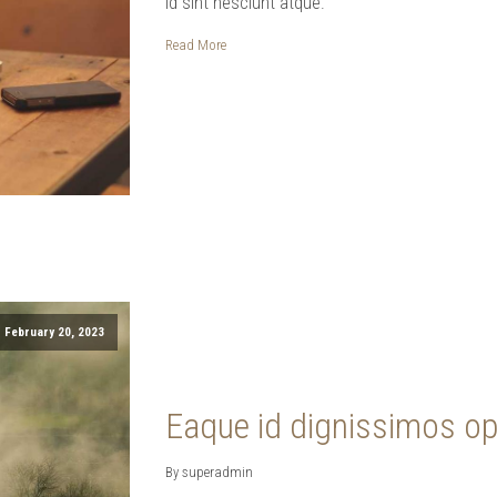
Id sint nesciunt atque.
Read More
February 20, 2023
Eaque id dignissimos opt
By superadmin