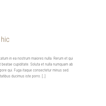
 hic
tatum in ea nostrum maiores nulla. Rerum et qui
st beatae cupiditate. Soluta et nulla numquam ab
mpore qui. Fuga itaque consectetur minus sed.
tibus ducimus iste porro. […]