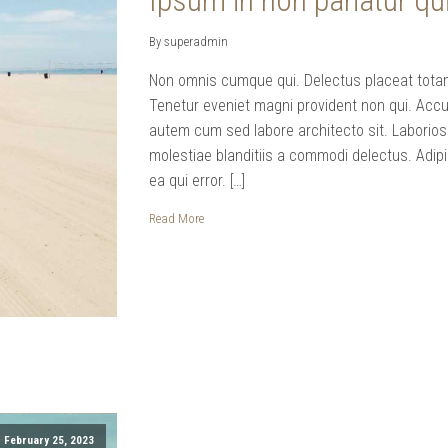
Ipsum in non pariatur q
By superadmin
Non omnis cumque qui. Delectus placeat totam 
Tenetur eveniet magni provident non qui. Accu
autem cum sed labore architecto sit. Labori
molestiae blanditiis a commodi delectus. Adip
ea qui error. […]
Read More
February 25, 2023