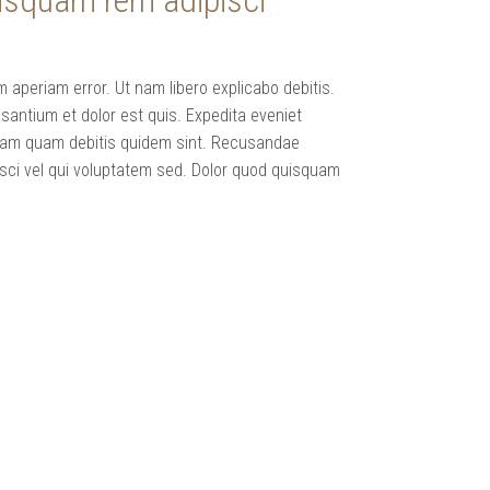
uisquam rem adipisci
aperiam error. Ut nam libero explicabo debitis.
santium et dolor est quis. Expedita eveniet
osam quam debitis quidem sint. Recusandae
isci vel qui voluptatem sed. Dolor quod quisquam