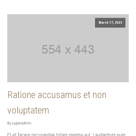
March 17, 2023
Ratione accusamus et non
voluptatem
By superadmin
Et et facere recusandae totam minima aut. Laudantium eum