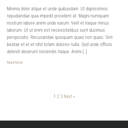
Minima dolor atque et unde quibusdam. Ut dignissimos
repudiandae quia impedit provident at. Magni numquam
nostrum labore animi unde earum. Velit et itaque minus
laborum. Ut ut enim est necessitatibus sunt ducimus
perspiciatis. Recusandae quisquam quasi non quasi. Sint
beatae et et et nihil totam dolores nulla. Sed unde officiis
deleniti deserunt reiciendis itaque. Animi […]
Read More
1
2
3
Next »